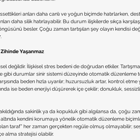
ssettikleri anları daha canlı ve yoğun biçimde hatırlarken, des
ları daha silik hatırlayabilir. Bu durum ilişkilerde sıkça karşılaş
ngüsünü besler. Çoğu zaman tartışılan şey olayın kendisi değil
r
.
e Zihinde Yaşanmaz
el değildir. İlişkisel stres bedeni de doğrudan etkiler. Tartışma, 
gibi durumlar sinir sistemi düzeyinde otomatik düzenleme tepk
arşısında beden hızla uyarılır; huzursuzluk artar, kontrol etm
rında ise beden enerjiyi düşürerek içe çekilir; donukluk, sessizl
akıldığında sakinlik ya da kopukluk gibi algılansa da, çoğu za
 altında kendini korumaya yönelik otomatik düzenleme biçimler
 olan taraf” her zaman gerçekten regüle olmuş olmayabilir; ses
 alma stratejisi olabilir.