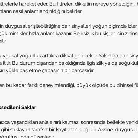
ltrelerle hareket eder. Bu filtreler; dikkatin nereye yöneldiğini, 
ların nasıl anlamlandırıldığını belirler.
in duygusal erişilebilirliğine dair sinyalleri yoğun biçimde izler.
k mimikler hızla anlam kazanır. Belirsizlik bu kişiler için zihin
lir.
uygusal yoğunluk arttıkça dikkat geri çekilir. Yakınlığa dair sinya
itilir. Bu durum dışarıdan bakıldığında ilgisizlik ya da soğukluk
ı yükle baş etme çabasının bir parçasıdır. 
den bu kadar farklı deneyimlendiği, büyük ölçüde bu zihinsel fil
ssedileni Saklar
ızca yaşandıkları anla sınırlı kalmaz; sonrasında bellekte yenide
gibi saklayan tarafsız bir kayıt alanı değildir. Aksine, duygusal ih
doğrultusunda düzenlenir.