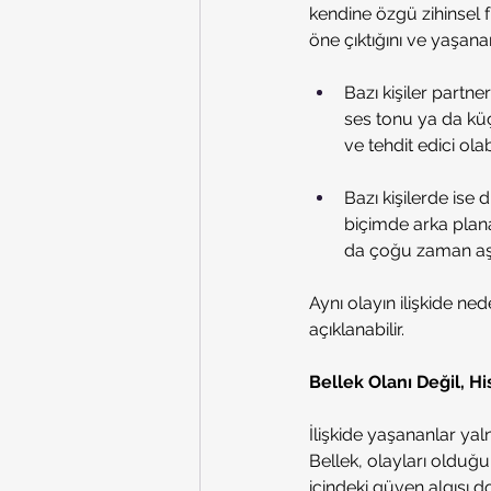
kendine özgü zihinsel fi
öne çıktığını ve yaşanan
Bazı kişiler partner
ses tonu ya da küçü
ve tehdit edici olabi
Bazı kişilerde ise d
biçimde arka plana 
da çoğu zaman aşır
Aynı olayın ilişkide ne
açıklanabilir.
Bellek Olanı Değil, Hi
İlişkide yaşananlar yaln
Bellek, olayları olduğu 
içindeki güven algısı 