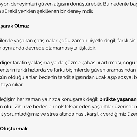
asyon deneyimleri güven algısını dönüştürebilir. Bu nedenle ba
nde sürekli yeniden şekillenen bir deneyimdir.
şarak Olmaz
kilerde yaşanan çatışmalar çoğu zaman niyetle değil; farklı sini
 aynı anda devrede olamamasıyla ilişkilidir.
ken diğer tarafın yaklaşma ya da çözme çabasını artırması, çoğ
edenlerin farklı hızlarda ve farklı biçimlerde güven aramasından 
 olduğu anlar, bedenin tehdit algısından uzaklaşıp sosyal ba
taya çıkar.
 değişim her zaman yalnızca konuşarak değil; 
birlikte yaşanan
olur. Zihin ve beden en çok tekrar eden yaşantılar üzerinden öğ
sıl yorumladığımız ve stres altında nasıl karşılık verdiğimiz üzer
r Oluşturmak