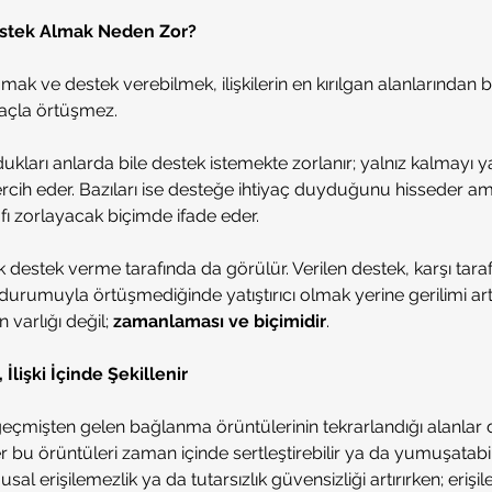
stek Almak Neden Zor?
ak ve destek verebilmek, ilişkilerin en kırılgan alanlarından bi
yaçla örtüşmez.
ydukları anlarda bile destek istemekte zorlanır; yalnız kalmayı y
rcih eder. Bazıları ise desteğe ihtiyaç duyduğunu hisseder am
rafı zorlayacak biçimde ifade eder.
destek verme tarafında da görülür. Verilen destek, karşı taraf
durumuyla örtüşmediğinde yatıştırıcı olmak yerine gerilimi artır
varlığı değil; 
zamanlaması ve biçimidir
.
İlişki İçinde Şekillenir
a geçmişten gelen bağlanma örüntülerinin tekrarlandığı alanlar de
r bu örüntüleri zaman içinde sertleştirebilir ya da yumuşatabili
usal erişilemezlik ya da tutarsızlık güvensizliği artırırken; erişil