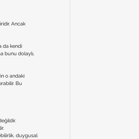
ridir. Ancak 
a da kendi 
a bunu dolaylı, 
ın o andaki 
abilir. Bu 
ğildir. 
r.
ebilirlik, duygusal 