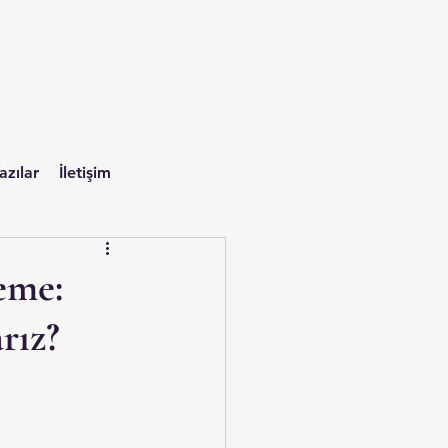
azılar
İletişim
eme:
rız?