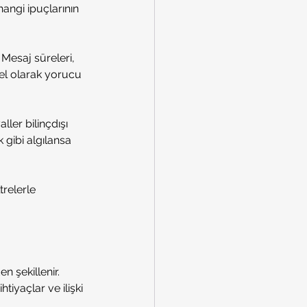
hangi ipuçlarının 
 Mesaj süreleri, 
sel olarak yorucu 
ller bilinçdışı 
 gibi algılansa 
trelerle 
n şekillenir. 
tiyaçlar ve ilişki 