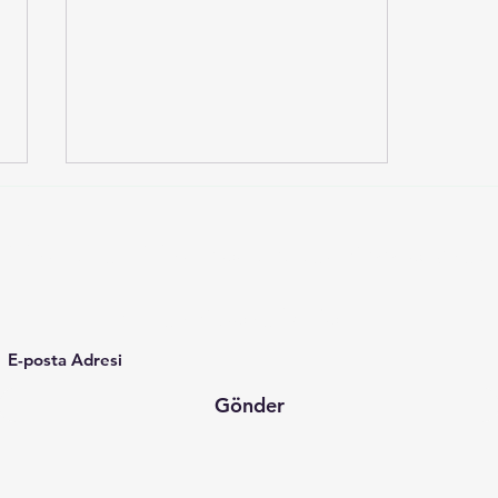
MindCare |
Mind-Body Based Approaches
Bülten Abonelik Formu
İlişkiler Nasıl İşler? Gottman
Gönder
Yaklaşımıyla Çiftlerle Çalışmaya
Genel Bir Bakış