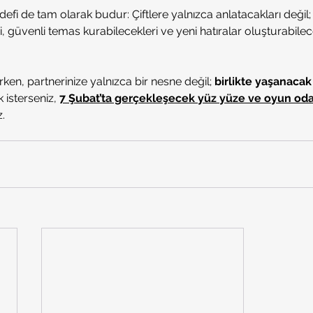
edefi de tam olarak budur: Çiftlere yalnızca anlatacakları değil; b
 güvenli temas kurabilecekleri ve yeni hatıralar oluşturabilece
rken, partnerinize yalnızca bir nesne değil; 
birlikte yaşanacak 
 isterseniz, 
7 Şubat’ta gerçekleşecek yüz yüze ve oyun odakl
z.