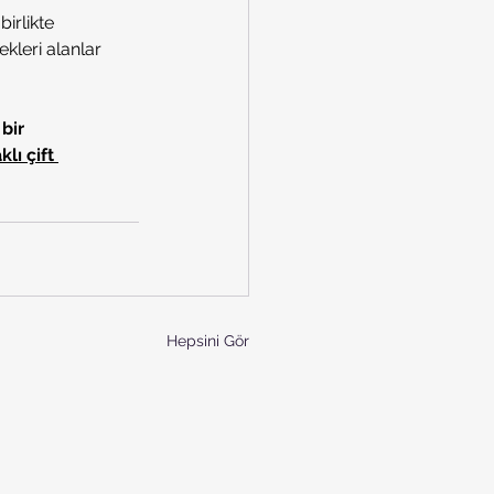
irlikte 
kleri alanlar 
bir 
ı çift 
Hepsini Gör