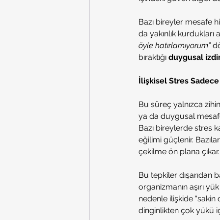
Bazı bireyler mesafe hi
da yakınlık kurdukları an
öyle hatırlamıyorum” 
dö
bıraktığı 
duygusal izdi
İlişkisel Stres Sadec
Bu süreç yalnızca zihins
ya da duygusal mesafe 
Bazı bireylerde stres k
eğilimi güçlenir. Bazıla
çekilme ön plana çıkar.
Bu tepkiler dışarıdan b
organizmanın aşırı yük
nedenle ilişkide “sakin
dinginlikten çok yükü içe