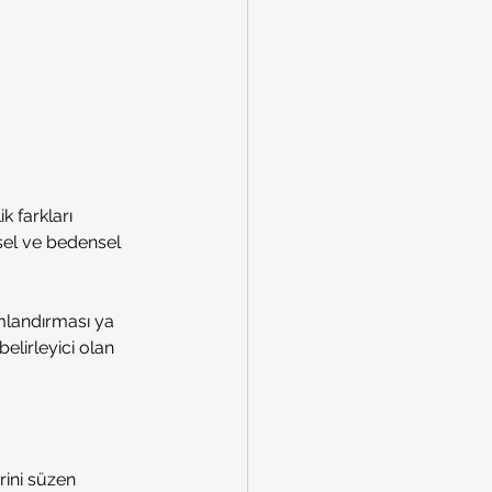
 farkları 
şsel ve bedensel 
amlandırması ya 
belirleyici olan 
rini süzen 