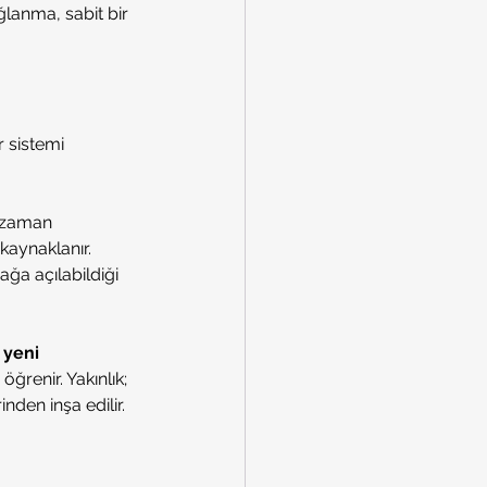
ğlanma, sabit bir 
r sistemi 
u zaman 
kaynaklanır. 
ğa açılabildiği 
 yeni 
renir. Yakınlık; 
inden inşa edilir.