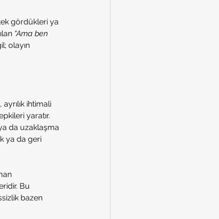
tek gördükleri ya 
ılan 
“Ama ben 
; olayın 
ayrılık ihtimali 
ileri yaratır.
e ya da uzaklaşma 
ik ya da geri 
man 
idir. Bu 
sizlik bazen 