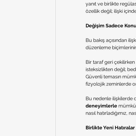
yanıt ve birlikte regül
özellik değil; ilişki içi
Değişim Sadece Konu
Bu bakış açısından iliş
düzenleme biçimlerinin
Bir taraf geri çekilir
isteksizlikten değil; b
Güvenli temasın mümkün
fizyolojik zeminlerde or
Bu nedenle ilişkilerde
deneyimlerle
 mümkün 
nasıl hatırladığımız, na
Birlikte Yeni Hatırala