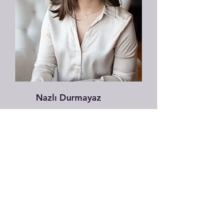
Nazlı Durmayaz
Eğitim Koordinatörü,
Araştırma Asistanı, Yoga
Eğitmeni
Zihin-Beden
Yaklaşımları