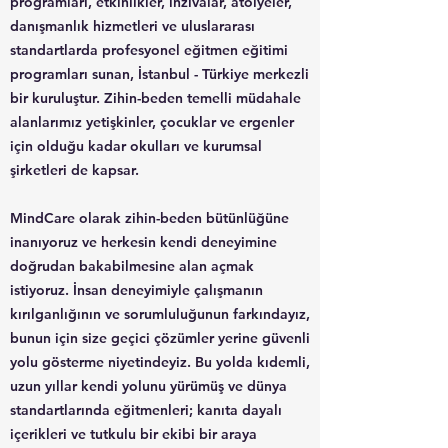
programları, etkinlikler, inzivalar, atölyeler,
danışmanlık hizmetleri ve uluslararası
standartlarda profesyonel eğitmen eğitimi
programları sunan, İstanbul - Türkiye merkezli
bir kuruluştur. Zihin-beden temelli müdahale
alanlarımız yetişkinler, çocuklar ve ergenler
için olduğu kadar okulları ve kurumsal
şirketleri de kapsar.
MindCare olarak zihin-beden bütünlüğüne
inanıyoruz ve herkesin kendi deneyimine
doğrudan bakabilmesine alan açmak
istiyoruz. İnsan deneyimiyle çalışmanın
kırılganlığının ve sorumluluğunun farkındayız,
bunun için size geçici çözümler yerine güvenli
yolu gösterme niyetindeyiz. Bu yolda kıdemli,
uzun yıllar kendi yolunu yürümüş ve dünya
standartlarında eğitmenleri; kanıta dayalı
içerikleri ve tutkulu bir ekibi bir araya