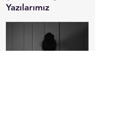
Yazılarımız
Psikolojik İyilik Halini
Anlamak: Şefkat Kavramı
Üzerinden Bir Bakış
Bu yazı, psikolojik iyilik hâlini
yalnızca yaşanan olaylar ya da