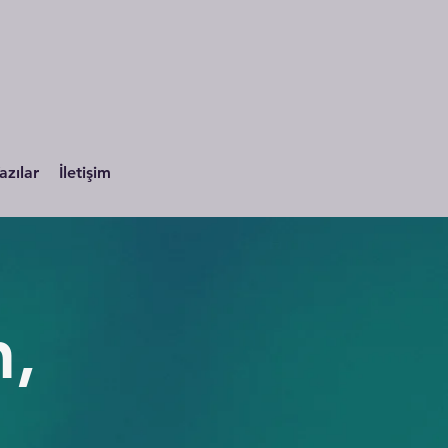
azılar
İletişim
,