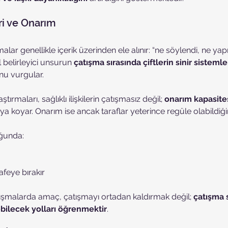
i ve Onarım
malar genellikle içerik üzerinden ele alınır: “ne söylendi, ne yap
ıl belirleyici unsurun 
çatışma sırasında çiftlerin sinir sistemler
nu vurgular.
tırmaları, sağlıklı ilişkilerin çatışmasız değil; 
onarım kapasite
ya koyar. Onarım ise ancak taraflar yeterince regüle olabild
ğunda:
afeye bırakır
alışmalarda amaç, çatışmayı ortadan kaldırmak değil; 
çatışma s
ilecek yolları öğrenmektir
.