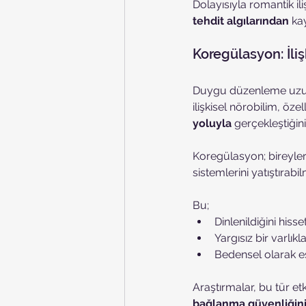
Dolayısıyla romantik i
tehdit algılarından
 ka
Koregülasyon: İliş
Duygu düzenleme uzun s
ilişkisel nörobilim, öz
yoluyla
 gerçekleştiğin
Koregülasyon; bireylerin
sistemlerini yatıştırabil
Bu;
Dinlenildiğini hiss
Yargısız bir varlık
Bedensel olarak eş
Araştırmalar, bu tür e
bağlanma güvenliğini v