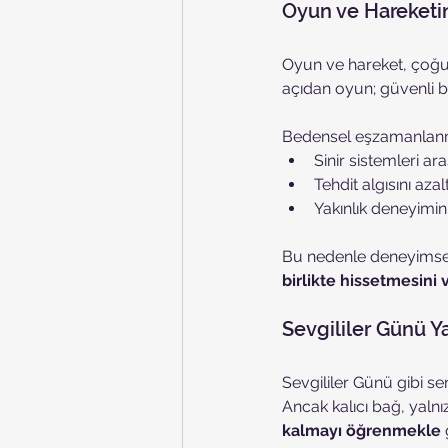
Oyun ve Hareketin 
Oyun ve hareket, çoğu z
açıdan oyun; güvenli ba
Bedensel eşzamanlanma
Sinir sistemleri a
Tehdit algısını azalt
Yakınlık deneyimi
Bu nedenle deneyimsel, 
birlikte hissetmesini
Sevgililer Günü Y
Sevgililer Günü gibi sem
Ancak kalıcı bağ, yalnız
kalmayı öğrenmekle
 