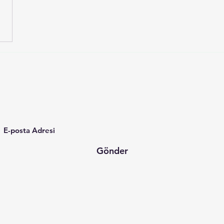
MindCare |
Mind-Body Based Approaches
Bülten Abonelik Formu
Gönder
MindCare | Zihin-Beden Temelli Yaklaşımlar Akademisi