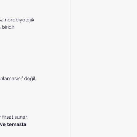
sa nörobiyolojik 
iridir.
nlamasını” değil, 
fırsat sunar. 
 ve temasta 