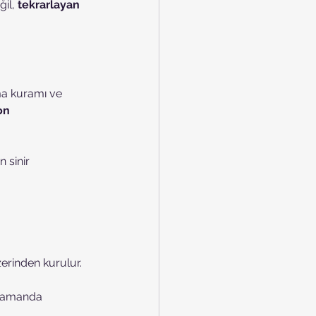
il, 
tekrarlayan 
ma kuramı ve 
on 
 sinir 
erinden kurulur.
 zamanda 