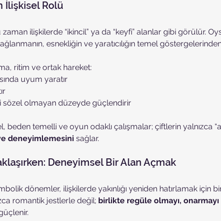
İlişkisel Rolü
aman ilişkilerde “ikincil” ya da “keyfi” alanlar gibi görülür. Oy
ğlanmanın, esnekliğin ve yaratıcılığın temel göstergelerinden b
, ritim ve ortak hareket:
rasında uyum yaratır
ır
ni sözel olmayan düzeyde güçlendirir
beden temelli ve oyun odaklı çalışmalar; çiftlerin yalnızca “a
 ve deneyimlemesini
 sağlar.
aklaşırken: Deneyimsel Bir Alan Açmak
bolik dönemler, ilişkilerde yakınlığı yeniden hatırlamak için bir 
ca romantik jestlerle değil; 
birlikte regüle olmayı, onarmayı
güçlenir.