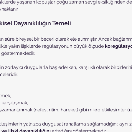
lişkilerde yaşanan kopuşlar çoğu zaman sevgi eksikliğinden değ
ynaklanır.
kisel Dayanıklılığın Temeli
üre bireysel bir beceri olarak ele alınmıştır. Ancak bağlan
ellikle yakın ilişkilerde regülasyonun büyük ölçüde 
koregülasy
i göstermektedir.
 zorlayıcı duygularla baş ederken, karşılıklı olarak birbirlerinin
meleridir. 
etmek,
la karşılaşmak,
zamanlanmak (nefes, ritim, hareket) gibi mikro etkileşimler üz
tkileşimlerin yalnızca duygusal rahatlama sağlamadığını; aynı
e ilişki dayanıklılığını
 artırdığını göstermektedir.