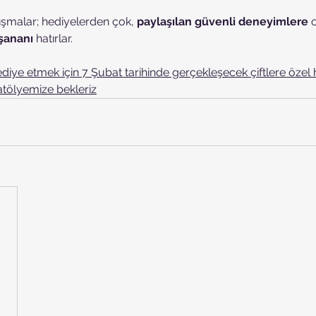
lışmalar; hediyelerden çok, 
paylaşılan güvenli deneyimlere
 
şananı
 hatırlar.
ediye etmek için 7 Şubat tarihinde gerçekleşecek çiftlere özel 
atölyemize bekleriz