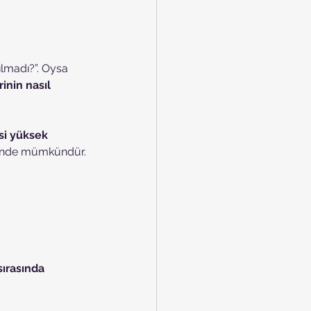
ılmadı?”. Oysa 
inin nasıl 
si yüksek 
iğinde mümkündür.
ırasında 