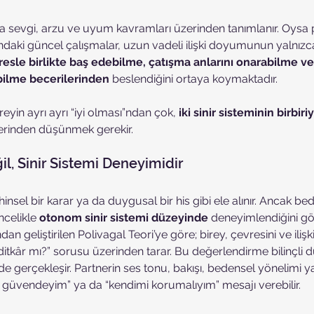
lıkla sevgi, arzu ve uyum kavramları üzerinden tanımlanır. Oysa p
nındaki güncel çalışmalar, uzun vadeli ilişki doyumunun yalnız
resle birlikte baş edebilme, çatışma anlarını onarabilme v
ilme becerilerinden
 beslendiğini ortaya koymaktadır.
ireyin ayrı ayrı “iyi olması”ndan çok, 
iki sinir sisteminin birbiriy
erinden düşünmek gerekir.
il, Sinir Sistemi Deneyimidir
sel bir karar ya da duygusal bir his gibi ele alınır. Ancak bed
celikle 
otonom sinir sistemi düzeyinde
 deneyimlendiğini gös
n geliştirilen Polivagal Teori’ye göre; birey, çevresini ve ilişkil
hditkâr mı?” sorusu üzerinden tarar. Bu değerlendirme bilinçli
 gerçekleşir. Partnerin ses tonu, bakışı, bedensel yönelimi ya
a güvendeyim” ya da “kendimi korumalıyım” mesajı verebilir.