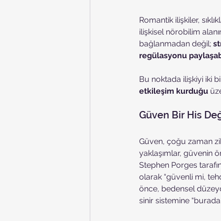
Romantik ilişkiler, sık
ilişkisel nörobilim ala
bağlanmadan değil; 
st
regülasyonu paylaşab
Bu noktada ilişkiyi iki b
etkileşim kurduğu
 üz
Güven Bir His Değ
Güven, çoğu zaman zihin
yaklaşımlar, güvenin ön
Stephen Porges tarafında
olarak “güvenli mi, te
önce, bedensel düzeyde
sinir sistemine “burad