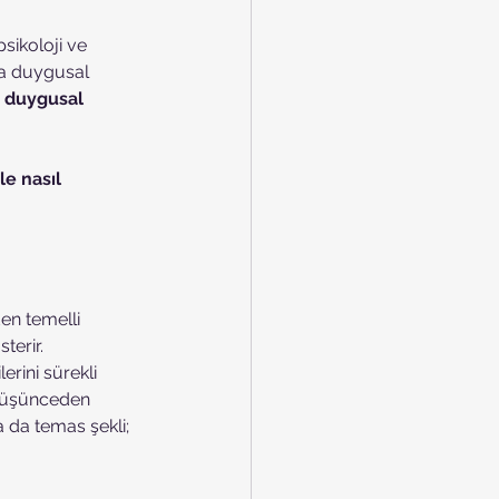
sikoloji ve 
ca duygusal 
e duygusal 
le nasıl 
en temelli 
terir.
erini sürekli 
 düşünceden 
 da temas şekli; 