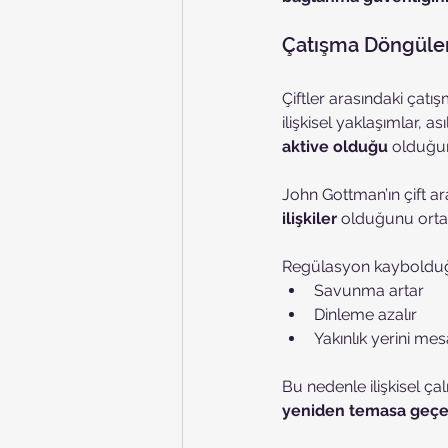
Çatışma Döngüler
Çiftler arasındaki çatış
ilişkisel yaklaşımlar, as
aktive olduğu
 olduğu
John Gottman’ın çift araş
ilişkiler
 olduğunu orta
Regülasyon kayboldu
Savunma artar
Dinleme azalır
Yakınlık yerini mes
Bu nedenle ilişkisel ç
yeniden temasa geçeb