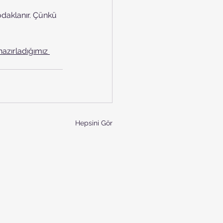
odaklanır. Çünkü 
hazırladığımız 
Hepsini Gör