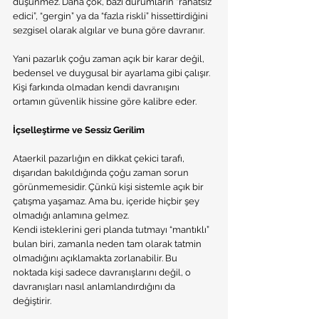
düşünmez. Daha çok, bazı durumların “rahatsız 
edici”, “gergin” ya da “fazla riskli” hissettirdiğini 
sezgisel olarak algılar ve buna göre davranır.
Yani pazarlık çoğu zaman açık bir karar değil, 
bedensel ve duygusal bir ayarlama gibi çalışır. 
Kişi farkında olmadan kendi davranışını 
ortamın güvenlik hissine göre kalibre eder.
İçselleştirme ve Sessiz Gerilim
Ataerkil pazarlığın en dikkat çekici tarafı, 
dışarıdan bakıldığında çoğu zaman sorun 
görünmemesidir. Çünkü kişi sistemle açık bir 
çatışma yaşamaz. Ama bu, içeride hiçbir şey 
olmadığı anlamına gelmez.
Kendi isteklerini geri planda tutmayı “mantıklı” 
bulan biri, zamanla neden tam olarak tatmin 
olmadığını açıklamakta zorlanabilir. Bu 
noktada kişi sadece davranışlarını değil, o 
davranışları nasıl anlamlandırdığını da 
değiştirir.