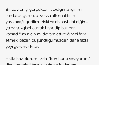
Bir davranışı gerçekten istediğimiz için mi 
sürdürdüğümüzü, yoksa alternatifinin 
yaratacağı gerilimi, riski ya da kaybı bildiğimiz 
ya da sezgisel olarak hissedip bundan 
kaçındığımız için mi devam ettirdiğimizi fark 
etmek, bazen düşündüğümüzden daha fazla 
şeyi görünür kılar.
Hatta bazı durumlarda, “ben bunu seviyorum” 
diye tanımladığımız şeyin ne kadarının 
gerçekten bize ait olduğunu yeniden 
düşünmeye alan açabilir. Bu farkındalık her 
şeyi hemen değiştirmek zorunda değildir. Ama 
en azından, seçeneklerin varlığını yeniden 
hatırlatır.
Etiketler:
Toplumsal Roller
Kadınlık