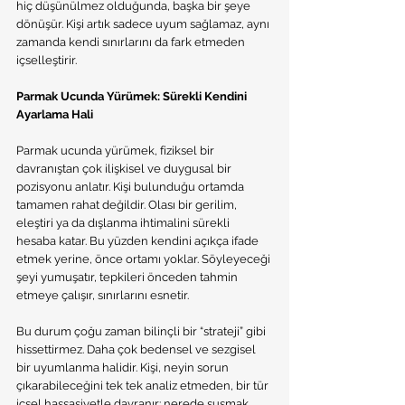
hiç düşünülmez olduğunda, başka bir şeye 
dönüşür. Kişi artık sadece uyum sağlamaz, aynı 
zamanda kendi sınırlarını da fark etmeden 
içselleştirir.
Parmak Ucunda Yürümek: Sürekli Kendini 
Ayarlama Hali
Parmak ucunda yürümek, fiziksel bir 
davranıştan çok ilişkisel ve duygusal bir 
pozisyonu anlatır. Kişi bulunduğu ortamda 
tamamen rahat değildir. Olası bir gerilim, 
eleştiri ya da dışlanma ihtimalini sürekli 
hesaba katar. Bu yüzden kendini açıkça ifade 
etmek yerine, önce ortamı yoklar. Söyleyeceği 
şeyi yumuşatır, tepkileri önceden tahmin 
etmeye çalışır, sınırlarını esnetir.
Bu durum çoğu zaman bilinçli bir “strateji” gibi 
hissettirmez. Daha çok bedensel ve sezgisel 
bir uyumlanma halidir. Kişi, neyin sorun 
çıkarabileceğini tek tek analiz etmeden, bir tür 
içsel hassasiyetle davranır: nerede susmak 